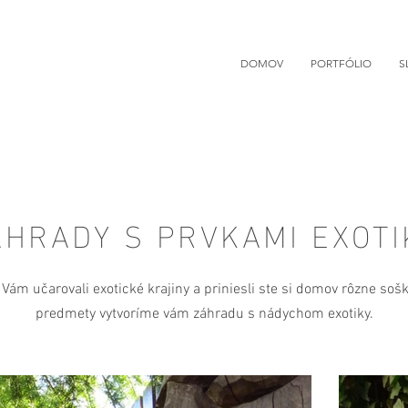
DOMOV
PORTFÓLIO
S
ÁHRADY S PRVKAMI EXOTI
 Vám učarovali exotické krajiny a priniesli ste si domov rôzne sošk
predmety vytvoríme vám záhradu s nádychom exotiky.