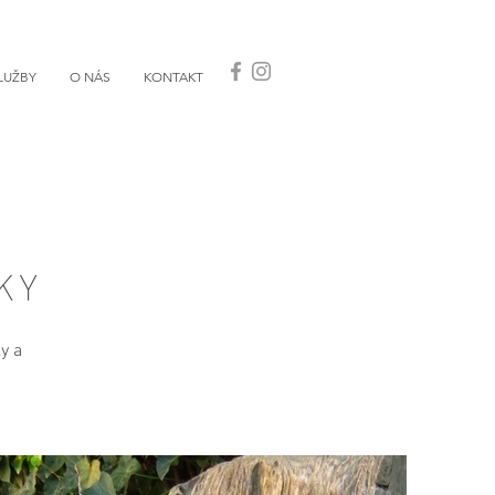
LUŽBY
O NÁS
KONTAKT
KY
y a